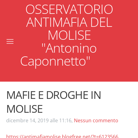
OSSERVATORIO
ANTIMAFIA DEL
MOLISE
"Antonino
Caponnetto"
MAFIE E DROGHE IN
MOLISE
dicembre 14, 2019 alle 11:16,
Nessun commento
https://antimafiamolise.blogfree.net/?t=6123566